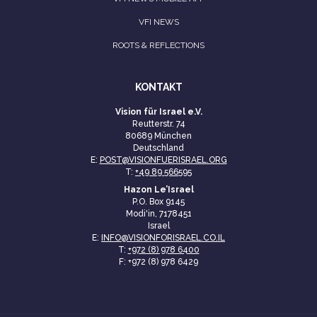
VFI NEWS
ROOTS & REFLECTIONS
KONTAKT
Vision für Israel e.V.
Reutterstr. 74
80689 München
Deutschland
E:
POST@VISIONFUERISRAEL.ORG
T:
+49 89 566595
Hazon Le’Israel
P.O. Box 9145
Modi'in, 7178451
Israel
E:
INFO@VISIONFORISRAEL.CO.IL
T:
+972 (8) 978 6400
F: +972 (8) 978 6429