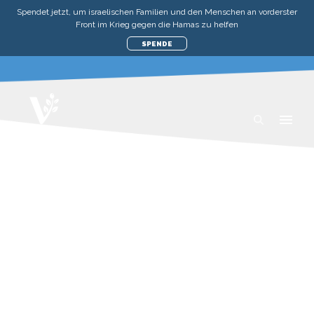
Spendet jetzt, um israelischen Familien und den Menschen an vorderster
Front im Krieg gegen die Hamas zu helfen
SPENDE
SCHUTZ VOR
RAKETENANGRIFFEN
MEDIZIN & NOTFALL
SPENDE