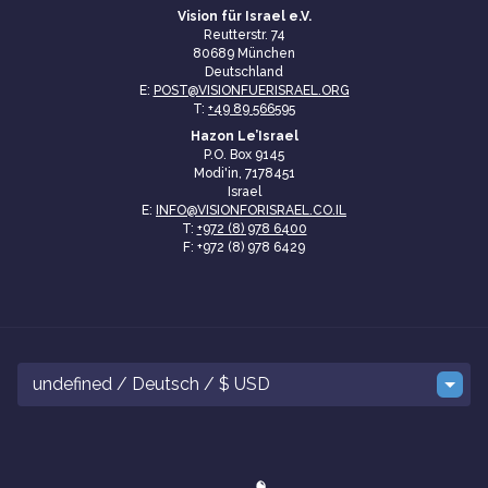
Vision für Israel e.V.
Reutterstr. 74
80689 München
Deutschland
E:
POST@VISIONFUERISRAEL.ORG
T:
+49 89 566595
Hazon Le’Israel
P.O. Box 9145
Modi'in, 7178451
Israel
E:
INFO@VISIONFORISRAEL.CO.IL
T:
+972 (8) 978 6400
F: +972 (8) 978 6429
undefined / Deutsch / $ USD