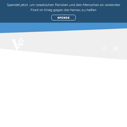
Spendet jetzt, um israelischen Familien und den Menschen an vorderster
Front im Krieg gegen die Hamas zu helfen
SPENDE
KONTAKTIERT UNS
Wenn ihr Fragen zu unserer Organisation habt
oder wissen wollt, wie ihr euch engagieren könnt,
füllt bitte das untenstehende Formular aus und
wir werden uns in Kürze bei euch melden. Wir
würden uns freuen, von euch zu hören.
Schickt uns eine Nachricht