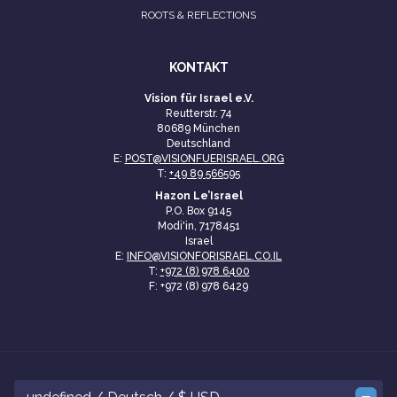
ROOTS & REFLECTIONS
KONTAKT
Vision für Israel e.V.
Reutterstr. 74
80689 München
Deutschland
E:
POST@VISIONFUERISRAEL.ORG
T:
+49 89 566595
Hazon Le’Israel
P.O. Box 9145
Modi'in, 7178451
Israel
E:
INFO@VISIONFORISRAEL.CO.IL
T:
+972 (8) 978 6400
F: +972 (8) 978 6429