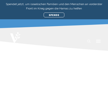
Spendet jetzt, um israelischen Familien und den Menschen an vorderster
Front im Krieg gegen die Hamas zu helfen
SPENDE
SPENDET, UM
VERÄNDERUNG IN ISRAEL
ZU BEWIRKEN
Wir sind für Euch in Israel vor Ort - wir verbreiten
Liebe und bieten praktische Hilfe für alle, die sie
brauchen. Seit 1994 arbeiten wir mit der
israelischen Regierung und den Sozialdiensten
zusammen und haben mehr als EINE MILLION
Leben beeinflusst. Jedes Hilfsprojekt von Vision
für Israel wirkt sich zielgerichtet direkt auf unsere