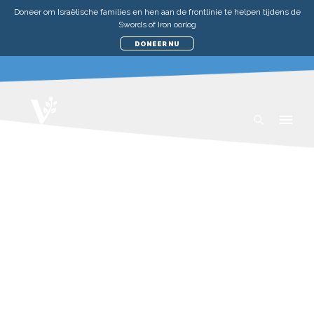
Doneer om Israëlische families en hen aan de frontlinie te helpen tijdens de
Swords of Iron oorlog
DONEER NU
VERHALEN
HULP AAN DE ARMEN IN ISRAËL
OKTOBER IMPACT REPORT 2023
ZATERDAG 14 OKTOBER 2023