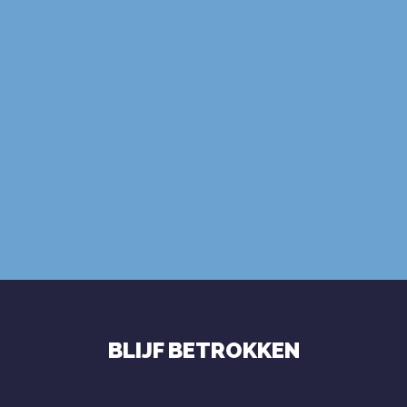
ABONNEER
gebruiksvoorwaarden
privacybeleid
BLIJF BETROKKEN