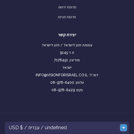
תרומת ירושה
תרומת מניות
יצירת קשר
עמותת חזון לישראל / חזון לישראל
ת.ד 9145
מודיעין, 7178451
ישראל
דוא״ל: INFO@VISIONFORISRAEL.CO.IL
טלפון: 08-978-6400
פקס: 08-978-6429
undefined / עברית / $ USD