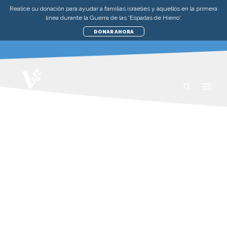
Realice su donación para ayudar a familias israelíes y aquellos en la primera
línea durante la Guerra de las 'Espadas de Hierro'.
DONAR AHORA
MÉDICO Y
EMERGENCIAS
Cuando una catástrofe golpea, cada
segundo cuenta. Sea que se trate de un
terremoto, lanzamiento de cohetes,
ataques terroristas o emergencias
médicas... mantener a nuestros
profesionales de primeros auxilios
apoyados y equipados es de vital
importancia. En Visión para Israel, nos
sentimos orgullosos de apoyar a los que