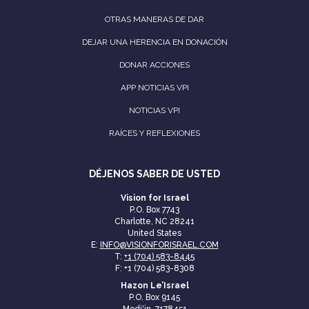
OTRAS MANERAS DE DAR
DEJAR UNA HERENCIA EN DONACIÓN
DONAR ACCIONES
APP NOTICIAS VPI
NOTICIAS VPI
RAÍCES Y REFLEXIONES
DÉJENOS SABER DE USTED
Vision for Israel
P.O. Box 7743
Charlotte, NC 28241
United States
E:
INFO@VISIONFORISRAEL.COM
T:
+1 (704) 583-8445
F: +1 (704) 583-8308
Hazon Le’Israel
P.O. Box 9145