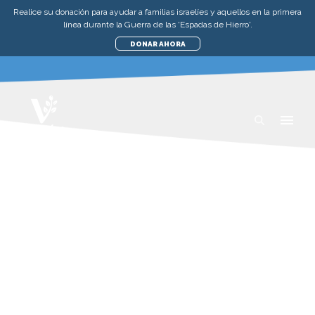
Realice su donación para ayudar a familias israelíes y aquellos en la primera
línea durante la Guerra de las 'Espadas de Hierro'.
DONAR AHORA
HAGA SU DONACIÓN PARA
MARCAR UNA DIFERENCIA
EN ISRAEL
Somos tus manos y tus pies en Israel, difundiendo
amor y brindando ayuda práctica para todos los
que la necesitan. Hemos operado en asociación
con el gobierno israelí y servicios sociales desde
1998, impactando más de UN MILLÓN de vidas.
Cada proyecto de alcance de Visión para Israel
obedece a un propósito, y sus donaciones