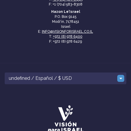
F: +1 (704) 583-8308
Hazon Le’Israel
P.O. Box 9145
Modi'in, 7178451
Israel
E:
INFO@VISIONFORISRAEL.CO.IL
T:
+972 (8) 978 6400
F: +972 (8) 978 6429
undefined / Español / $ USD