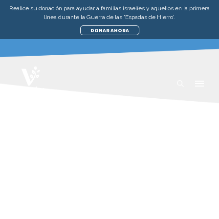
Realice su donación para ayudar a familias israelíes y aquellos en la primera
línea durante la Guerra de las 'Espadas de Hierro'.
DONAR AHORA
AYUDANDO A NUEVOS
INMIGRANTES
AYUDA A LOS POBRES EN ISRAEL
DONAR