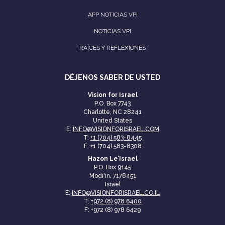
APP NOTICIAS VPI
NOTICIAS VPI
RAÍCES Y REFLEXIONES
DÉJENOS SABER DE USTED
Vision for Israel
P.O. Box 7743
Charlotte, NC 28241
United States
E:
INFO@VISIONFORISRAEL.COM
T:
+1 (704) 583-8445
F: +1 (704) 583-8308
Hazon Le’Israel
P.O. Box 9145
Modi'in, 7178451
Israel
E:
INFO@VISIONFORISRAEL.CO.IL
T:
+972 (8) 978 6400
F: +972 (8) 978 6429