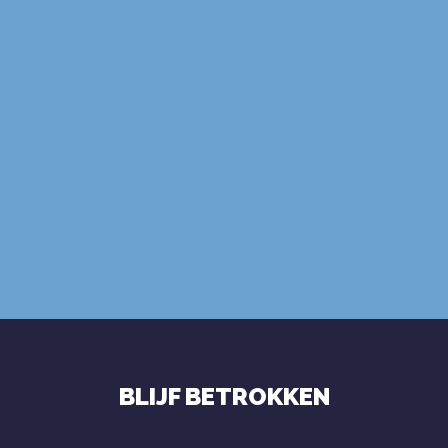
ABONNEER
gebruiksvoorwaarden
privacybeleid
BLIJF BETROKKEN