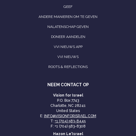
GEEF
ANDERE MANIEREN OM TE GEVEN
NALATENSCHAP GEVEN
DONEER AANDELEN
VVI NIEUWS APP
VVI NIEUWS
ROOTS & REFLECTIONS
NEEM CONTACT OP
Vision for Israel
P.O. Box 7743
Charlotte, NC 28241
United States
E:
INFO@VISIONFORISRAEL.COM
T:
+1 (704) 583-8445
F: +1 (704) 583-8308
Hazon Le’Israel