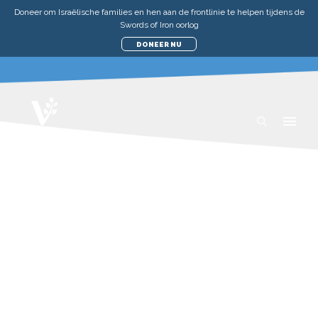
Doneer om Israëlische families en hen aan de frontlinie te helpen tijdens de
Swords of Iron oorlog
DONEER NU
VERHALEN
ONDERWIJSVOORUITGANG
WETENSCHAPPELIJKE
APPARATUUR VOOR KINDEREN
MET SPECIAAL ONDERWIJS
DINSDAG 10 NOVEMBER 2020