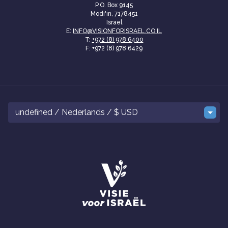
P.O. Box 9145
Modi'in, 7178451
Israel
E:
INFO@VISIONFORISRAEL.CO.IL
T:
+972 (8) 978 6400
F: +972 (8) 978 6429
undefined / Nederlands / $ USD