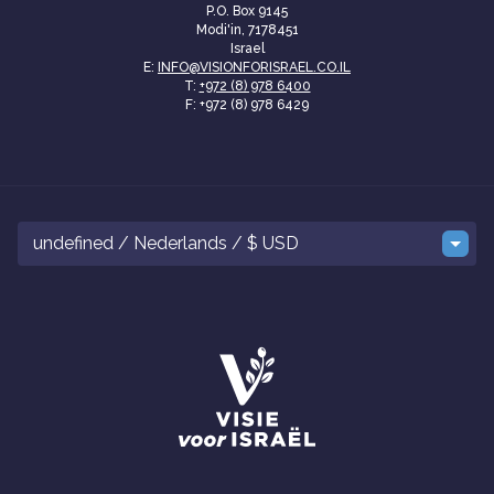
P.O. Box 9145
Modi'in, 7178451
Israel
E:
INFO@VISIONFORISRAEL.CO.IL
T:
+972 (8) 978 6400
F: +972 (8) 978 6429
undefined / Nederlands / $ USD