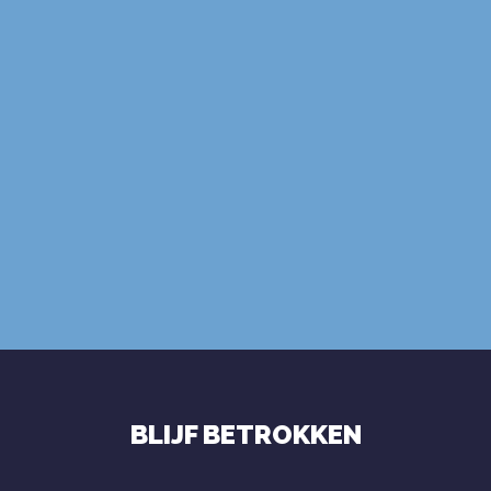
ABONNEER
gebruiksvoorwaarden
privacybeleid
BLIJF BETROKKEN