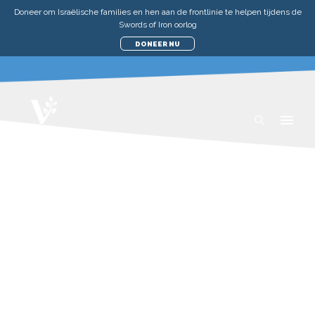
Doneer om Israëlische families en hen aan de frontlinie te helpen tijdens de
Swords of Iron oorlog
DONEER NU
ONDERWIJS
ISRAËL IN FOCUS: WANNEER DE
SIRENES IN ISRAËL KLINKEN
ZATERDAG 11 APRIL 2026