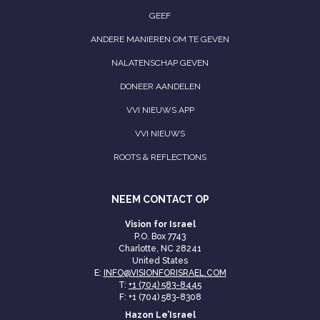
GEEF
ANDERE MANIEREN OM TE GEVEN
NALATENSCHAP GEVEN
DONEER AANDELEN
VVI NIEUWS APP
VVI NIEUWS
ROOTS & REFLECTIONS
NEEM CONTACT OP
Vision for Israel
P.O. Box 7743
Charlotte, NC 28241
United States
E:
INFO@VISIONFORISRAEL.COM
T:
+1 (704) 583-8445
F: +1 (704) 583-8308
Hazon Le’Israel