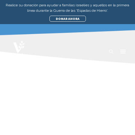
Realice su donación para ayudar a familias israelíes y aquellos en la primera
línea durante la Guerra de las 'Espadas de Hierro'.
DONAR AHORA
NOVEDADES
AYUDA A LOS POBRES EN ISRAEL
UN JARDÍN DE SANIDAD
VIERNES, 28 DE OCTUBRE DE 2022