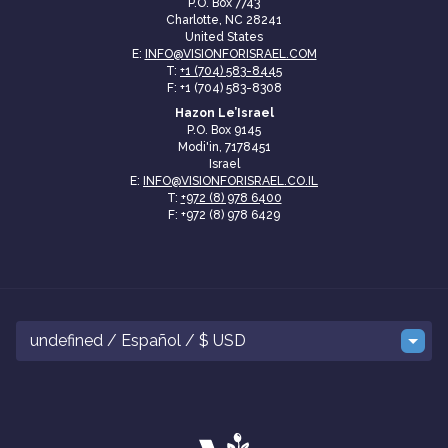
P.O. Box 7743
Charlotte, NC 28241
United States
E:
INFO@VISIONFORISRAEL.COM
T:
+1 (704) 583-8445
F: +1 (704) 583-8308
Hazon Le’Israel
P.O. Box 9145
Modi'in, 7178451
Israel
E:
INFO@VISIONFORISRAEL.CO.IL
T:
+972 (8) 978 6400
F: +972 (8) 978 6429
undefined / Español / $ USD