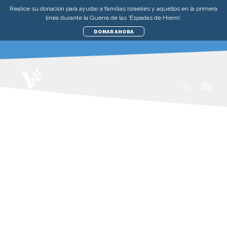
Realice su donación para ayudar a familias israelíes y aquellos en la primera
línea durante la Guerra de las 'Espadas de Hierro'.
DONAR AHORA
NOVEDADES
AYUDA A LOS POBRES EN ISRAEL
DESDE LA ANTIGUA LIBERACIÓN
HASTA HOY: UNA SÚPLICA DE
PASCUA
SÁBADO, 20 DE ABRIL DE 2024