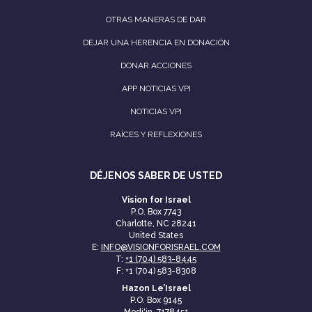
OTRAS MANERAS DE DAR
DEJAR UNA HERENCIA EN DONACIÓN
DONAR ACCIONES
APP NOTICIAS VPI
NOTICIAS VPI
RAÍCES Y REFLEXIONES
DÉJENOS SABER DE USTED
Vision for Israel
P.O. Box 7743
Charlotte, NC 28241
United States
E:
INFO@VISIONFORISRAEL.COM
T:
+1 (704) 583-8445
F: +1 (704) 583-8308
Hazon Le’Israel
P.O. Box 9145
Modi'in, 7178451