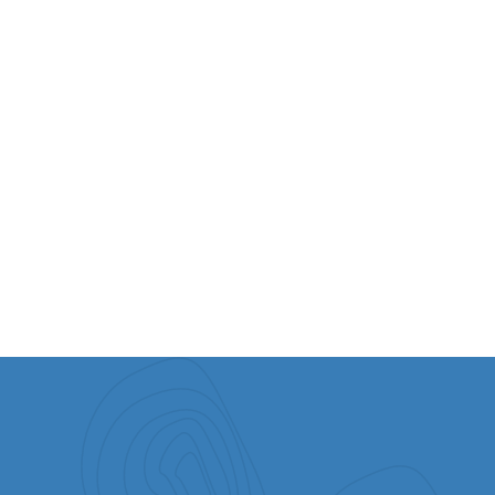
The Remnant of Israel, Inc., dba Vision for
Israel and The Joseph Storehouse, is a
501(c)(3) non-profit organization, registered
with the U.S. Internal Revenue Service
under ID#23-2730111 at P.O Box 7743,
Charlotte, NC 28241.
Contributions above the value of any
goods or services received by the donor
in exchange for donations are tax-
deductible as allowed by law.