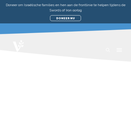
Doneer om Israëlische families en hen aan de frontlinie te helpen tijdens de
Swords of Iron oorlog
DONEER NU
SCHENK EEN ERFENIS
Een erfenis schenking kost u vandaag niets en
verlaagt de erfbelasting op uw nalatenschap
De praktische voordelen van
een erfenis