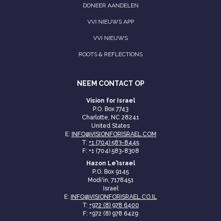
DONEER AANDELEN
VVI NIEUWS APP
VVI NIEUWS
ROOTS & REFLECTIONS
NEEM CONTACT OP
Vision for Israel
P.O. Box 7743
Charlotte, NC 28241
United States
E:
INFO@VISIONFORISRAEL.COM
T:
+1 (704) 583-8445
F: +1 (704) 583-8308
Hazon Le’Israel
P.O. Box 9145
Modi'in, 7178451
Israel
E:
INFO@VISIONFORISRAEL.CO.IL
T:
+972 (8) 978 6400
F: +972 (8) 978 6429