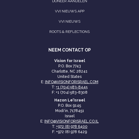
DONEER AANDELEN
VVI NIEUWS APP
VVI NIEUWS
ROOTS & REFLECTIONS
NEEM CONTACT OP
Vision for Israel
P.O. Box 7743
Charlotte, NC 28241
United States
E:
INFO@VISIONFORISRAEL.COM
T:
+1 (704) 583-8445
F: +1 (704) 583-8308
Hazon Le’Israel
P.O. Box 9145
Modi'in, 7178451
Israel
E:
INFO@VISIONFORISRAEL.CO.IL
T:
+972 (8) 978 6400
F: +972 (8) 978 6429