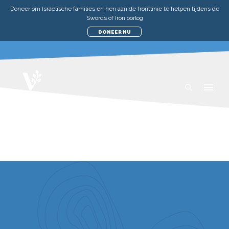
Doneer om Israëlische families en hen aan de frontlinie te helpen tijdens de
Swords of Iron oorlog
DONEER NU
AVG-PRIVACYBELEID
Laatst bijgewerkt: 10 juli 2020